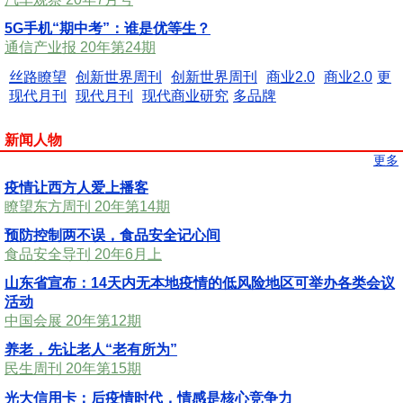
5G手机“期中考”：谁是优等生？
通信产业报 20年第24期
丝路瞭望
创新世界周刊
创新世界周刊
商业2.0
商业2.0
更
现代月刊
现代月刊
现代商业研究
多品牌
新闻人物
更多
疫情让西方人爱上播客
瞭望东方周刊 20年第14期
预防控制两不误，食品安全记心间
食品安全导刊 20年6月上
山东省宣布：14天内无本地疫情的低风险地区可举办各类会议
活动
中国会展 20年第12期
养老，先让老人“老有所为”
民生周刊 20年第15期
光大信用卡：后疫情时代，情感是核心竞争力