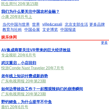
民生周刊 20年第15期
我们为什么要关注中国农村金融？
小康 20年8月号上
ville&casali
当代中国与世界
世界
北京支部生活
更多品牌
教育与社科
中国会展
文史博览
中国报道
娱乐休闲
更多
AV集成商要关注VR带来的巨大经济效益
专业视听 20年6月号
武汉重启，小店回归
悦游Conde Nast Traveler 20年7月号
老年线上知识付费成新趋势
广东电视周报 20年第23期
如何边带娃边工作？一起围观辣妈们的崩溃瞬间
广东电视周报 20年第23期
野钓鲤鱼，为什么提竿不中鱼
垂钓 20年6月号