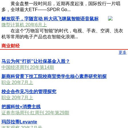
黄金盘整一段时间后，近期再度起涨，国际投行一片唱
多，全球最大ETF——SPDR Go...
解放双手，字随言动 科大讯飞咪鼠智能语音鼠标
微型计算机 20年6月上
在这个“万物旨可智能”的时代，电视、手表、空调、洗衣
机等常用的电子产品也在智能化浪潮...
商业财经
更多
马云为何“打折”让社保基金入股？
中国经济周刊 20年第14期
新商科背景下技工院校商贸类学生核心素养研究初探
职业 20年7月上
校企合作见习生的管理探究
职业 20年7月上
把握科技+消费主线
证券市场周刊·红周刊 20年第29期
玛莎拉蒂Levante
汽车观察 20年7月号