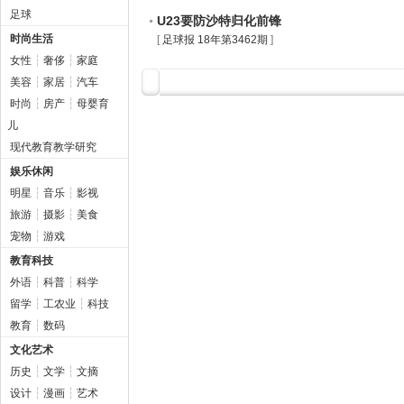
足球
U23要防沙特归化前锋
时尚生活
[
足球报 18年第3462期
]
女性
┆
奢侈
┆
家庭
美容
┆
家居
┆
汽车
时尚
┆
房产
┆
母婴育
儿
现代教育教学研究
娱乐休闲
明星
┆
音乐
┆
影视
旅游
┆
摄影
┆
美食
宠物
┆
游戏
教育科技
外语
┆
科普
┆
科学
留学
┆
工农业
┆
科技
教育
┆
数码
文化艺术
历史
┆
文学
┆
文摘
设计
┆
漫画
┆
艺术