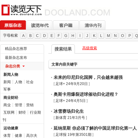
字母检索
A
B
C
D
E
F
G
H
I
J
K
L
M
N
O
P
Q
高级搜索
精品杂志推荐
搜索结果
最新杂志发布
文章内容关键字
杂志分类
新闻人物
未来的印尼归化国脚，只会越来越强
新闻
┆
人物
┆
社会
[
足球+ 24年9月20日
]
军事
奥斯卡用爆裂进球催动归化进程？
商业财经
[
足球+ 24年4月5日
]
商业
┆
管理
┆
营销
冰雪赛场归化生
互联网
┆
财经
┆
行业期
[
新体育 21年3月号
]
刊
延纳里斯 你必须了解的中国足球归化第一人
运动健康
[
足球报 19年第3501期
]
体育
┆
健康
┆
高尔夫