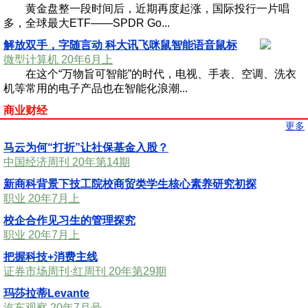
黄金盘整一段时间后，近期再度起涨，国际投行一片唱
多，全球最大ETF——SPDR Go...
解放双手，字随言动 科大讯飞咪鼠智能语音鼠标
微型计算机 20年6月上
在这个“万物旨可智能”的时代，电视、手表、空调、洗衣
机等常用的电子产品也在智能化浪潮...
商业财经
更多
马云为何“打折”让社保基金入股？
中国经济周刊 20年第14期
新商科背景下技工院校商贸类学生核心素养研究初探
职业 20年7月上
校企合作见习生的管理探究
职业 20年7月上
把握科技+消费主线
证券市场周刊·红周刊 20年第29期
玛莎拉蒂Levante
汽车观察 20年7月号