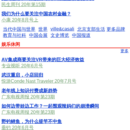
民生周刊 20年第15期
我们为什么要关注中国农村金融？
小康 20年8月号上
ville&casali
当代中国与世界
世界
北京支部生活
更多品牌
教育与社科
中国会展
文史博览
中国报道
娱乐休闲
更多
AV集成商要关注VR带来的巨大经济效益
专业视听 20年6月号
武汉重启，小店回归
悦游Conde Nast Traveler 20年7月号
老年线上知识付费成新趋势
广东电视周报 20年第23期
如何边带娃边工作？一起围观辣妈们的崩溃瞬间
广东电视周报 20年第23期
野钓鲤鱼，为什么提竿不中鱼
垂钓 20年6月号