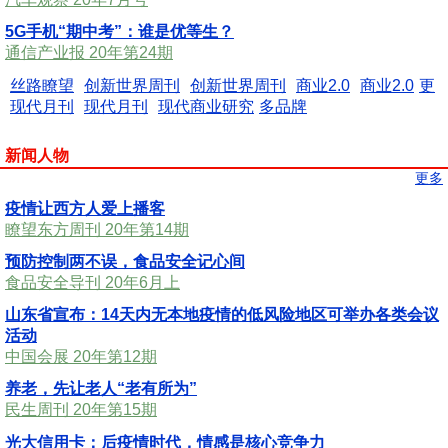
5G手机“期中考”：谁是优等生？
通信产业报 20年第24期
丝路瞭望
创新世界周刊
创新世界周刊
商业2.0
商业2.0
更
现代月刊
现代月刊
现代商业研究
多品牌
新闻人物
更多
疫情让西方人爱上播客
瞭望东方周刊 20年第14期
预防控制两不误，食品安全记心间
食品安全导刊 20年6月上
山东省宣布：14天内无本地疫情的低风险地区可举办各类会议
活动
中国会展 20年第12期
养老，先让老人“老有所为”
民生周刊 20年第15期
光大信用卡：后疫情时代，情感是核心竞争力