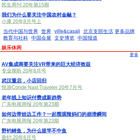
民生周刊 20年第15期
我们为什么要关注中国农村金融？
小康 20年8月号上
ville&casali
当代中国与世界
世界
北京支部生活
更多品牌
教育与社科
中国会展
文史博览
中国报道
娱乐休闲
更多
AV集成商要关注VR带来的巨大经济效益
专业视听 20年6月号
武汉重启，小店回归
悦游Conde Nast Traveler 20年7月号
老年线上知识付费成新趋势
广东电视周报 20年第23期
如何边带娃边工作？一起围观辣妈们的崩溃瞬间
广东电视周报 20年第23期
野钓鲤鱼，为什么提竿不中鱼
垂钓 20年6月号