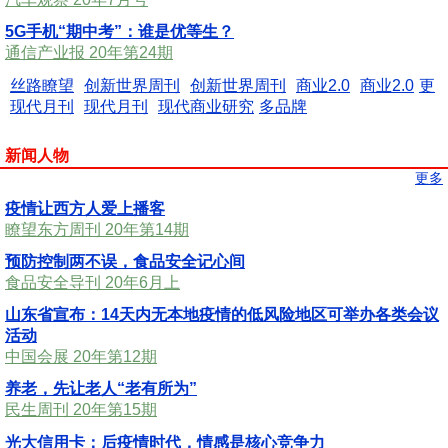
5G手机“期中考”：谁是优等生？
通信产业报 20年第24期
丝路瞭望
创新世界周刊
创新世界周刊
商业2.0
商业2.0
更
现代月刊
现代月刊
现代商业研究
多品牌
新闻人物
更多
疫情让西方人爱上播客
瞭望东方周刊 20年第14期
预防控制两不误，食品安全记心间
食品安全导刊 20年6月上
山东省宣布：14天内无本地疫情的低风险地区可举办各类会议
活动
中国会展 20年第12期
养老，先让老人“老有所为”
民生周刊 20年第15期
光大信用卡：后疫情时代，情感是核心竞争力