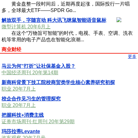
黄金盘整一段时间后，近期再度起涨，国际投行一片唱
多，全球最大ETF——SPDR Go...
解放双手，字随言动 科大讯飞咪鼠智能语音鼠标
微型计算机 20年6月上
在这个“万物旨可智能”的时代，电视、手表、空调、洗衣
机等常用的电子产品也在智能化浪潮...
商业财经
更多
马云为何“打折”让社保基金入股？
中国经济周刊 20年第14期
新商科背景下技工院校商贸类学生核心素养研究初探
职业 20年7月上
校企合作见习生的管理探究
职业 20年7月上
把握科技+消费主线
证券市场周刊·红周刊 20年第29期
玛莎拉蒂Levante
汽车观察 20年7月号