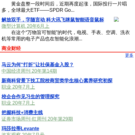
黄金盘整一段时间后，近期再度起涨，国际投行一片唱
多，全球最大ETF——SPDR Go...
解放双手，字随言动 科大讯飞咪鼠智能语音鼠标
微型计算机 20年6月上
在这个“万物旨可智能”的时代，电视、手表、空调、洗衣
机等常用的电子产品也在智能化浪潮...
商业财经
更多
马云为何“打折”让社保基金入股？
中国经济周刊 20年第14期
新商科背景下技工院校商贸类学生核心素养研究初探
职业 20年7月上
校企合作见习生的管理探究
职业 20年7月上
把握科技+消费主线
证券市场周刊·红周刊 20年第29期
玛莎拉蒂Levante
汽车观察 20年7月号