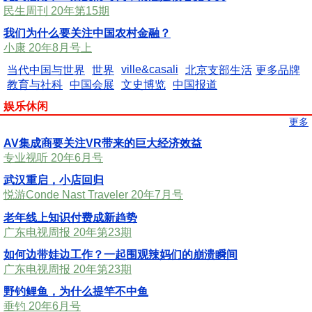
民生周刊 20年第15期
我们为什么要关注中国农村金融？
小康 20年8月号上
ville&casali
当代中国与世界
世界
北京支部生活
更多品牌
教育与社科
中国会展
文史博览
中国报道
娱乐休闲
更多
AV集成商要关注VR带来的巨大经济效益
专业视听 20年6月号
武汉重启，小店回归
悦游Conde Nast Traveler 20年7月号
老年线上知识付费成新趋势
广东电视周报 20年第23期
如何边带娃边工作？一起围观辣妈们的崩溃瞬间
广东电视周报 20年第23期
野钓鲤鱼，为什么提竿不中鱼
垂钓 20年6月号