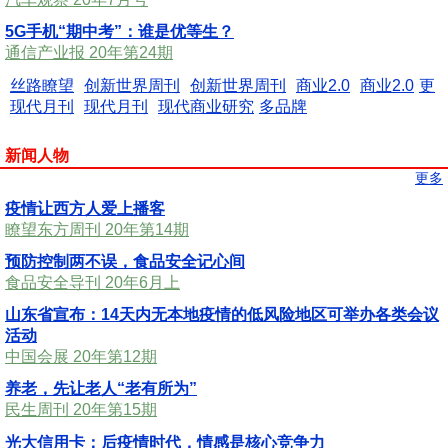
5G手机“期中考”：谁是优等生？
通信产业报 20年第24期
丝路瞭望
创新世界周刊
创新世界周刊
商业2.0
商业2.0
更
现代月刊
现代月刊
现代商业研究
多品牌
新闻人物
更多
疫情让西方人爱上播客
瞭望东方周刊 20年第14期
预防控制两不误，食品安全记心间
食品安全导刊 20年6月上
山东省宣布：14天内无本地疫情的低风险地区可举办各类会议
活动
中国会展 20年第12期
养老，先让老人“老有所为”
民生周刊 20年第15期
光大信用卡：后疫情时代，情感是核心竞争力