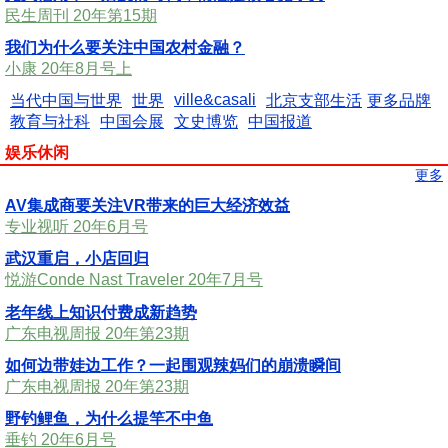
民生周刊 20年第15期
我们为什么要关注中国农村金融？
小康 20年8月号上
ville&casali
当代中国与世界
世界
北京支部生活
更多品牌
教育与社科
中国会展
文史博览
中国报道
娱乐休闲
更多
AV集成商要关注VR带来的巨大经济效益
专业视听 20年6月号
武汉重启，小店回归
悦游Conde Nast Traveler 20年7月号
老年线上知识付费成新趋势
广东电视周报 20年第23期
如何边带娃边工作？一起围观辣妈们的崩溃瞬间
广东电视周报 20年第23期
野钓鲤鱼，为什么提竿不中鱼
垂钓 20年6月号