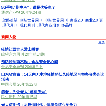
5G手机“期中考”：谁是优等生？
通信产业报 20年第24期
丝路瞭望
创新世界周刊
创新世界周刊
商业2.0
商业2.0
更
现代月刊
现代月刊
现代商业研究
多品牌
新闻人物
更多
疫情让西方人爱上播客
瞭望东方周刊 20年第14期
预防控制两不误，食品安全记心间
食品安全导刊 20年6月上
山东省宣布：14天内无本地疫情的低风险地区可举办各类会议
活动
中国会展 20年第12期
养老，先让老人“老有所为”
民生周刊 20年第15期
光大信用卡：后疫情时代，情感是核心竞争力