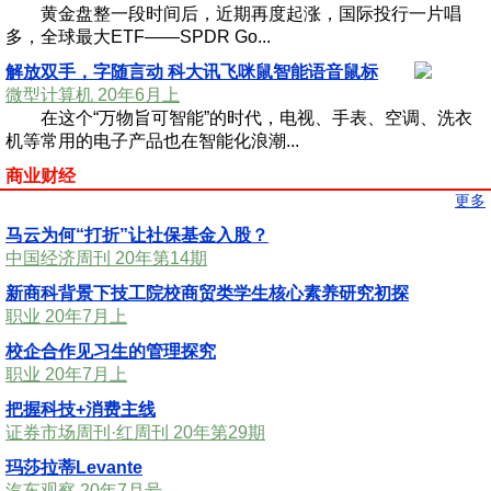
黄金盘整一段时间后，近期再度起涨，国际投行一片唱
多，全球最大ETF——SPDR Go...
解放双手，字随言动 科大讯飞咪鼠智能语音鼠标
微型计算机 20年6月上
在这个“万物旨可智能”的时代，电视、手表、空调、洗衣
机等常用的电子产品也在智能化浪潮...
商业财经
更多
马云为何“打折”让社保基金入股？
中国经济周刊 20年第14期
新商科背景下技工院校商贸类学生核心素养研究初探
职业 20年7月上
校企合作见习生的管理探究
职业 20年7月上
把握科技+消费主线
证券市场周刊·红周刊 20年第29期
玛莎拉蒂Levante
汽车观察 20年7月号