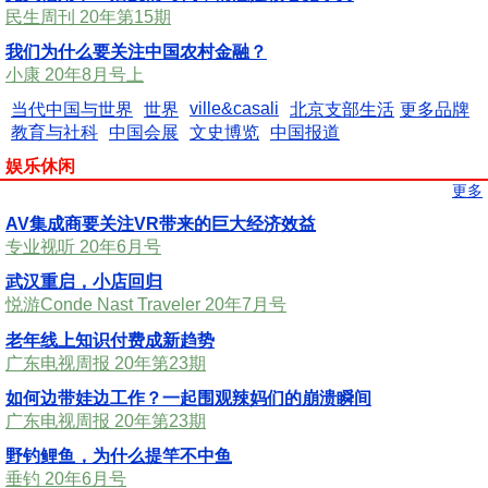
民生周刊 20年第15期
我们为什么要关注中国农村金融？
小康 20年8月号上
ville&casali
当代中国与世界
世界
北京支部生活
更多品牌
教育与社科
中国会展
文史博览
中国报道
娱乐休闲
更多
AV集成商要关注VR带来的巨大经济效益
专业视听 20年6月号
武汉重启，小店回归
悦游Conde Nast Traveler 20年7月号
老年线上知识付费成新趋势
广东电视周报 20年第23期
如何边带娃边工作？一起围观辣妈们的崩溃瞬间
广东电视周报 20年第23期
野钓鲤鱼，为什么提竿不中鱼
垂钓 20年6月号