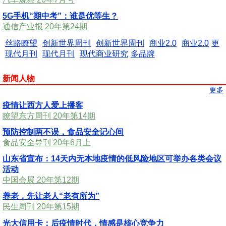
5G手机“期中考”：谁是优等生？
通信产业报 20年第24期
丝路瞭望
创新世界周刊
创新世界周刊
商业2.0
商业2.0
更
现代月刊
现代月刊
现代商业研究
多品牌
新闻人物
更多
疫情让西方人爱上播客
瞭望东方周刊 20年第14期
预防控制两不误，食品安全记心间
食品安全导刊 20年6月上
山东省宣布：14天内无本地疫情的低风险地区可举办各类会议
活动
中国会展 20年第12期
养老，先让老人“老有所为”
民生周刊 20年第15期
光大信用卡：后疫情时代，情感是核心竞争力