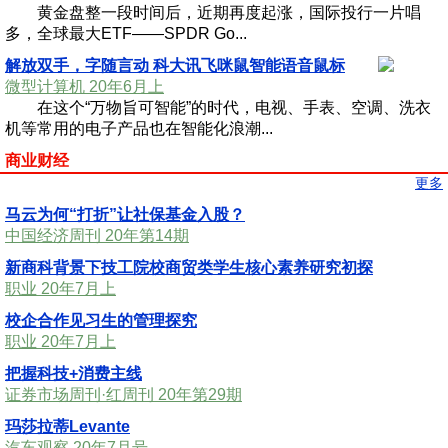
黄金盘整一段时间后，近期再度起涨，国际投行一片唱
多，全球最大ETF——SPDR Go...
解放双手，字随言动 科大讯飞咪鼠智能语音鼠标
微型计算机 20年6月上
在这个“万物旨可智能”的时代，电视、手表、空调、洗衣
机等常用的电子产品也在智能化浪潮...
商业财经
更多
马云为何“打折”让社保基金入股？
中国经济周刊 20年第14期
新商科背景下技工院校商贸类学生核心素养研究初探
职业 20年7月上
校企合作见习生的管理探究
职业 20年7月上
把握科技+消费主线
证券市场周刊·红周刊 20年第29期
玛莎拉蒂Levante
汽车观察 20年7月号