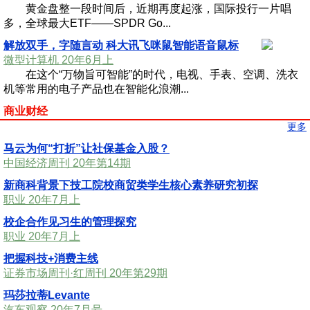
黄金盘整一段时间后，近期再度起涨，国际投行一片唱
多，全球最大ETF——SPDR Go...
解放双手，字随言动 科大讯飞咪鼠智能语音鼠标
微型计算机 20年6月上
在这个“万物旨可智能”的时代，电视、手表、空调、洗衣
机等常用的电子产品也在智能化浪潮...
商业财经
更多
马云为何“打折”让社保基金入股？
中国经济周刊 20年第14期
新商科背景下技工院校商贸类学生核心素养研究初探
职业 20年7月上
校企合作见习生的管理探究
职业 20年7月上
把握科技+消费主线
证券市场周刊·红周刊 20年第29期
玛莎拉蒂Levante
汽车观察 20年7月号