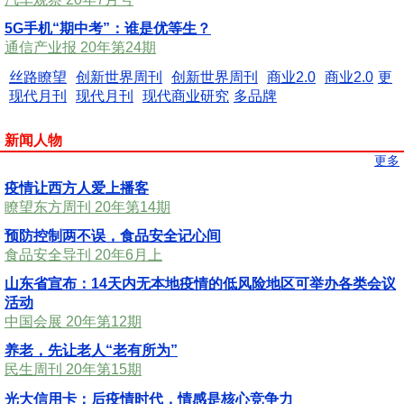
5G手机“期中考”：谁是优等生？
通信产业报 20年第24期
丝路瞭望
创新世界周刊
创新世界周刊
商业2.0
商业2.0
更
现代月刊
现代月刊
现代商业研究
多品牌
新闻人物
更多
疫情让西方人爱上播客
瞭望东方周刊 20年第14期
预防控制两不误，食品安全记心间
食品安全导刊 20年6月上
山东省宣布：14天内无本地疫情的低风险地区可举办各类会议
活动
中国会展 20年第12期
养老，先让老人“老有所为”
民生周刊 20年第15期
光大信用卡：后疫情时代，情感是核心竞争力