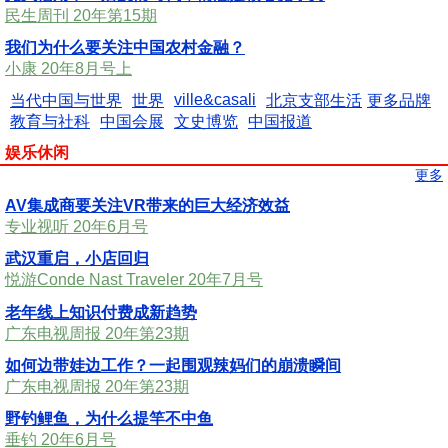
民生周刊 20年第15期
我们为什么要关注中国农村金融？
小康 20年8月号上
ville&casali
当代中国与世界
世界
北京支部生活
更多品牌
教育与社科
中国会展
文史博览
中国报道
娱乐休闲
更多
AV集成商要关注VR带来的巨大经济效益
专业视听 20年6月号
武汉重启，小店回归
悦游Conde Nast Traveler 20年7月号
老年线上知识付费成新趋势
广东电视周报 20年第23期
如何边带娃边工作？一起围观辣妈们的崩溃瞬间
广东电视周报 20年第23期
野钓鲤鱼，为什么提竿不中鱼
垂钓 20年6月号