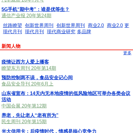
5G手机“期中考”：谁是优等生？
通信产业报 20年第24期
丝路瞭望
创新世界周刊
创新世界周刊
商业2.0
商业2.0
更
现代月刊
现代月刊
现代商业研究
多品牌
新闻人物
更多
疫情让西方人爱上播客
瞭望东方周刊 20年第14期
预防控制两不误，食品安全记心间
食品安全导刊 20年6月上
山东省宣布：14天内无本地疫情的低风险地区可举办各类会议
活动
中国会展 20年第12期
养老，先让老人“老有所为”
民生周刊 20年第15期
光大信用卡：后疫情时代，情感是核心竞争力