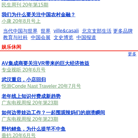
民生周刊 20年第15期
我们为什么要关注中国农村金融？
小康 20年8月号上
ville&casali
当代中国与世界
世界
北京支部生活
更多品牌
教育与社科
中国会展
文史博览
中国报道
娱乐休闲
更多
AV集成商要关注VR带来的巨大经济效益
专业视听 20年6月号
武汉重启，小店回归
悦游Conde Nast Traveler 20年7月号
老年线上知识付费成新趋势
广东电视周报 20年第23期
如何边带娃边工作？一起围观辣妈们的崩溃瞬间
广东电视周报 20年第23期
野钓鲤鱼，为什么提竿不中鱼
垂钓 20年6月号