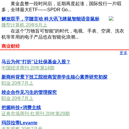
黄金盘整一段时间后，近期再度起涨，国际投行一片唱
多，全球最大ETF——SPDR Go...
解放双手，字随言动 科大讯飞咪鼠智能语音鼠标
微型计算机 20年6月上
在这个“万物旨可智能”的时代，电视、手表、空调、洗衣
机等常用的电子产品也在智能化浪潮...
商业财经
更多
马云为何“打折”让社保基金入股？
中国经济周刊 20年第14期
新商科背景下技工院校商贸类学生核心素养研究初探
职业 20年7月上
校企合作见习生的管理探究
职业 20年7月上
把握科技+消费主线
证券市场周刊·红周刊 20年第29期
玛莎拉蒂Levante
汽车观察 20年7月号