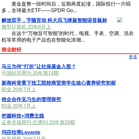
黄金盘整一段时间后，近期再度起涨，国际投行一片唱
多，全球最大ETF——SPDR Go...
解放双手，字随言动 科大讯飞咪鼠智能语音鼠标
微型计算机 20年6月上
在这个“万物旨可智能”的时代，电视、手表、空调、洗衣
机等常用的电子产品也在智能化浪潮...
商业财经
更多
马云为何“打折”让社保基金入股？
中国经济周刊 20年第14期
新商科背景下技工院校商贸类学生核心素养研究初探
职业 20年7月上
校企合作见习生的管理探究
职业 20年7月上
把握科技+消费主线
证券市场周刊·红周刊 20年第29期
玛莎拉蒂Levante
汽车观察 20年7月号