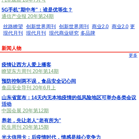
5G手机“期中考”：谁是优等生？
通信产业报 20年第24期
丝路瞭望
创新世界周刊
创新世界周刊
商业2.0
商业2.0
更
现代月刊
现代月刊
现代商业研究
多品牌
新闻人物
更多
疫情让西方人爱上播客
瞭望东方周刊 20年第14期
预防控制两不误，食品安全记心间
食品安全导刊 20年6月上
山东省宣布：14天内无本地疫情的低风险地区可举办各类会议
活动
中国会展 20年第12期
养老，先让老人“老有所为”
民生周刊 20年第15期
光大信用卡：后疫情时代，情感是核心竞争力