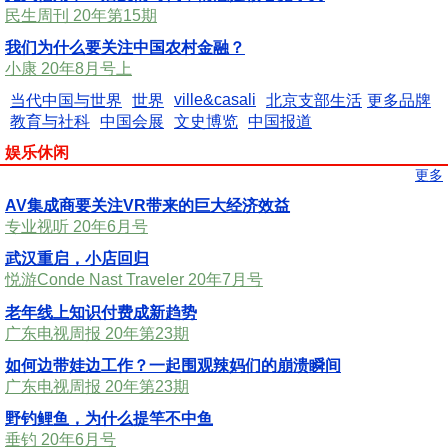
民生周刊 20年第15期
我们为什么要关注中国农村金融？
小康 20年8月号上
ville&casali
当代中国与世界
世界
北京支部生活
更多品牌
教育与社科
中国会展
文史博览
中国报道
娱乐休闲
更多
AV集成商要关注VR带来的巨大经济效益
专业视听 20年6月号
武汉重启，小店回归
悦游Conde Nast Traveler 20年7月号
老年线上知识付费成新趋势
广东电视周报 20年第23期
如何边带娃边工作？一起围观辣妈们的崩溃瞬间
广东电视周报 20年第23期
野钓鲤鱼，为什么提竿不中鱼
垂钓 20年6月号