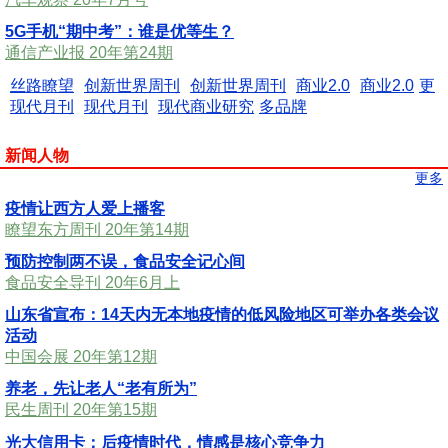
5G手机“期中考”：谁是优等生？
通信产业报 20年第24期
丝路瞭望
创新世界周刊
创新世界周刊
商业2.0
商业2.0
更
现代月刊
现代月刊
现代商业研究
多品牌
新闻人物
更多
疫情让西方人爱上播客
瞭望东方周刊 20年第14期
预防控制两不误，食品安全记心间
食品安全导刊 20年6月上
山东省宣布：14天内无本地疫情的低风险地区可举办各类会议
活动
中国会展 20年第12期
养老，先让老人“老有所为”
民生周刊 20年第15期
光大信用卡：后疫情时代，情感是核心竞争力