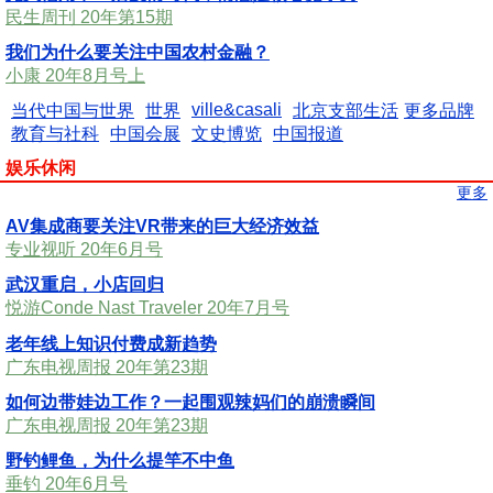
民生周刊 20年第15期
我们为什么要关注中国农村金融？
小康 20年8月号上
ville&casali
当代中国与世界
世界
北京支部生活
更多品牌
教育与社科
中国会展
文史博览
中国报道
娱乐休闲
更多
AV集成商要关注VR带来的巨大经济效益
专业视听 20年6月号
武汉重启，小店回归
悦游Conde Nast Traveler 20年7月号
老年线上知识付费成新趋势
广东电视周报 20年第23期
如何边带娃边工作？一起围观辣妈们的崩溃瞬间
广东电视周报 20年第23期
野钓鲤鱼，为什么提竿不中鱼
垂钓 20年6月号