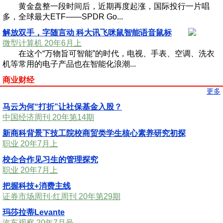
黄金盘整一段时间后，近期再度起涨，国际投行一片唱
多，全球最大ETF——SPDR Go...
解放双手，字随言动 科大讯飞咪鼠智能语音鼠标
微型计算机 20年6月上
在这个“万物旨可智能”的时代，电视、手表、空调、洗衣
机等常用的电子产品也在智能化浪潮...
商业财经
更多
马云为何“打折”让社保基金入股？
中国经济周刊 20年第14期
新商科背景下技工院校商贸类学生核心素养研究初探
职业 20年7月上
校企合作见习生的管理探究
职业 20年7月上
把握科技+消费主线
证券市场周刊·红周刊 20年第29期
玛莎拉蒂Levante
汽车观察 20年7月号