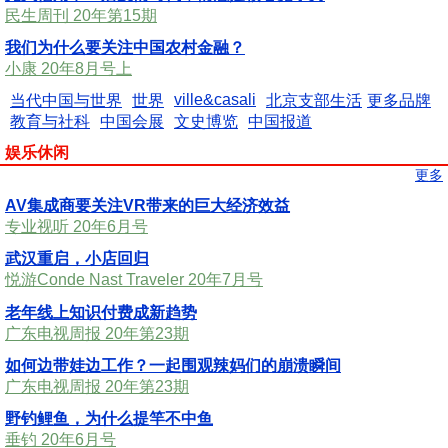
民生周刊 20年第15期
我们为什么要关注中国农村金融？
小康 20年8月号上
ville&casali
当代中国与世界
世界
北京支部生活
更多品牌
教育与社科
中国会展
文史博览
中国报道
娱乐休闲
更多
AV集成商要关注VR带来的巨大经济效益
专业视听 20年6月号
武汉重启，小店回归
悦游Conde Nast Traveler 20年7月号
老年线上知识付费成新趋势
广东电视周报 20年第23期
如何边带娃边工作？一起围观辣妈们的崩溃瞬间
广东电视周报 20年第23期
野钓鲤鱼，为什么提竿不中鱼
垂钓 20年6月号