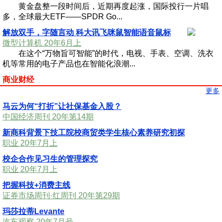
黄金盘整一段时间后，近期再度起涨，国际投行一片唱
多，全球最大ETF——SPDR Go...
解放双手，字随言动 科大讯飞咪鼠智能语音鼠标
微型计算机 20年6月上
在这个“万物旨可智能”的时代，电视、手表、空调、洗衣
机等常用的电子产品也在智能化浪潮...
商业财经
更多
马云为何“打折”让社保基金入股？
中国经济周刊 20年第14期
新商科背景下技工院校商贸类学生核心素养研究初探
职业 20年7月上
校企合作见习生的管理探究
职业 20年7月上
把握科技+消费主线
证券市场周刊·红周刊 20年第29期
玛莎拉蒂Levante
汽车观察 20年7月号