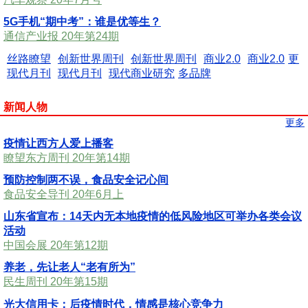
5G手机“期中考”：谁是优等生？
通信产业报 20年第24期
丝路瞭望
创新世界周刊
创新世界周刊
商业2.0
商业2.0
更
现代月刊
现代月刊
现代商业研究
多品牌
新闻人物
更多
疫情让西方人爱上播客
瞭望东方周刊 20年第14期
预防控制两不误，食品安全记心间
食品安全导刊 20年6月上
山东省宣布：14天内无本地疫情的低风险地区可举办各类会议
活动
中国会展 20年第12期
养老，先让老人“老有所为”
民生周刊 20年第15期
光大信用卡：后疫情时代，情感是核心竞争力