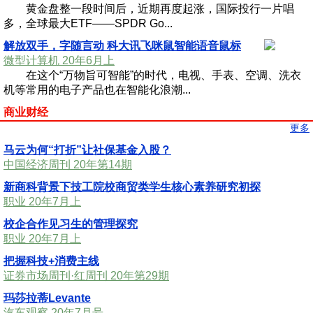
黄金盘整一段时间后，近期再度起涨，国际投行一片唱
多，全球最大ETF——SPDR Go...
解放双手，字随言动 科大讯飞咪鼠智能语音鼠标
微型计算机 20年6月上
在这个“万物旨可智能”的时代，电视、手表、空调、洗衣
机等常用的电子产品也在智能化浪潮...
商业财经
更多
马云为何“打折”让社保基金入股？
中国经济周刊 20年第14期
新商科背景下技工院校商贸类学生核心素养研究初探
职业 20年7月上
校企合作见习生的管理探究
职业 20年7月上
把握科技+消费主线
证券市场周刊·红周刊 20年第29期
玛莎拉蒂Levante
汽车观察 20年7月号