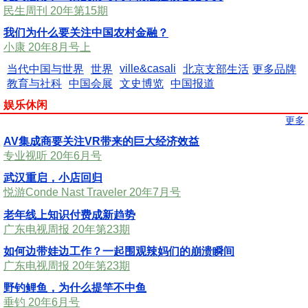
民生周刊 20年第15期
我们为什么要关注中国农村金融？
小康 20年8月号上
ville&casali
当代中国与世界
世界
北京支部生活
更多品牌
教育与社科
中国会展
文史博览
中国报道
娱乐休闲
更多
AV集成商要关注VR带来的巨大经济效益
专业视听 20年6月号
武汉重启，小店回归
悦游Conde Nast Traveler 20年7月号
老年线上知识付费成新趋势
广东电视周报 20年第23期
如何边带娃边工作？一起围观辣妈们的崩溃瞬间
广东电视周报 20年第23期
野钓鲤鱼，为什么提竿不中鱼
垂钓 20年6月号