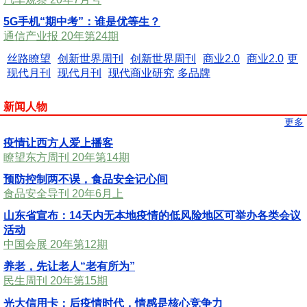
5G手机“期中考”：谁是优等生？
通信产业报 20年第24期
丝路瞭望
创新世界周刊
创新世界周刊
商业2.0
商业2.0
更
现代月刊
现代月刊
现代商业研究
多品牌
新闻人物
更多
疫情让西方人爱上播客
瞭望东方周刊 20年第14期
预防控制两不误，食品安全记心间
食品安全导刊 20年6月上
山东省宣布：14天内无本地疫情的低风险地区可举办各类会议
活动
中国会展 20年第12期
养老，先让老人“老有所为”
民生周刊 20年第15期
光大信用卡：后疫情时代，情感是核心竞争力