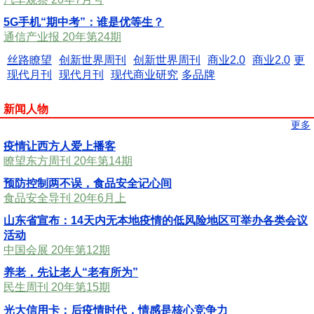
5G手机“期中考”：谁是优等生？
通信产业报 20年第24期
丝路瞭望
创新世界周刊
创新世界周刊
商业2.0
商业2.0
更
现代月刊
现代月刊
现代商业研究
多品牌
新闻人物
更多
疫情让西方人爱上播客
瞭望东方周刊 20年第14期
预防控制两不误，食品安全记心间
食品安全导刊 20年6月上
山东省宣布：14天内无本地疫情的低风险地区可举办各类会议
活动
中国会展 20年第12期
养老，先让老人“老有所为”
民生周刊 20年第15期
光大信用卡：后疫情时代，情感是核心竞争力