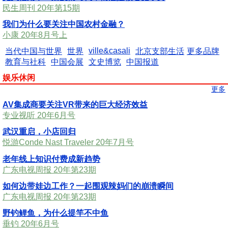
民生周刊 20年第15期
我们为什么要关注中国农村金融？
小康 20年8月号上
ville&casali
当代中国与世界
世界
北京支部生活
更多品牌
教育与社科
中国会展
文史博览
中国报道
娱乐休闲
更多
AV集成商要关注VR带来的巨大经济效益
专业视听 20年6月号
武汉重启，小店回归
悦游Conde Nast Traveler 20年7月号
老年线上知识付费成新趋势
广东电视周报 20年第23期
如何边带娃边工作？一起围观辣妈们的崩溃瞬间
广东电视周报 20年第23期
野钓鲤鱼，为什么提竿不中鱼
垂钓 20年6月号