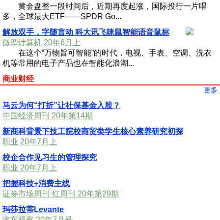
黄金盘整一段时间后，近期再度起涨，国际投行一片唱
多，全球最大ETF——SPDR Go...
解放双手，字随言动 科大讯飞咪鼠智能语音鼠标
微型计算机 20年6月上
在这个“万物旨可智能”的时代，电视、手表、空调、洗衣
机等常用的电子产品也在智能化浪潮...
商业财经
更多
马云为何“打折”让社保基金入股？
中国经济周刊 20年第14期
新商科背景下技工院校商贸类学生核心素养研究初探
职业 20年7月上
校企合作见习生的管理探究
职业 20年7月上
把握科技+消费主线
证券市场周刊·红周刊 20年第29期
玛莎拉蒂Levante
汽车观察 20年7月号