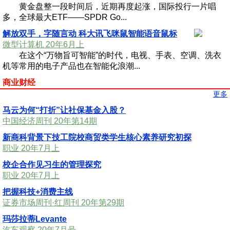
黄金盘整一段时间后，近期再度起涨，国际投行一片唱
多，全球最大ETF——SPDR Go...
解放双手，字随言动 科大讯飞咪鼠智能语音鼠标
微型计算机 20年6月上
在这个“万物旨可智能”的时代，电视、手表、空调、洗衣
机等常用的电子产品也在智能化浪潮...
商业财经
更多
马云为何“打折”让社保基金入股？
中国经济周刊 20年第14期
新商科背景下技工院校商贸类学生核心素养研究初探
职业 20年7月上
校企合作见习生的管理探究
职业 20年7月上
把握科技+消费主线
证券市场周刊·红周刊 20年第29期
玛莎拉蒂Levante
汽车观察 20年7月号