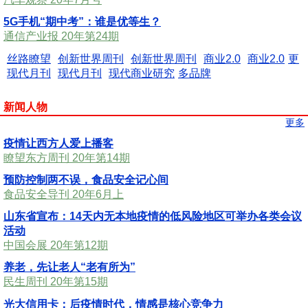
5G手机“期中考”：谁是优等生？
通信产业报 20年第24期
丝路瞭望
创新世界周刊
创新世界周刊
商业2.0
商业2.0
更
现代月刊
现代月刊
现代商业研究
多品牌
新闻人物
更多
疫情让西方人爱上播客
瞭望东方周刊 20年第14期
预防控制两不误，食品安全记心间
食品安全导刊 20年6月上
山东省宣布：14天内无本地疫情的低风险地区可举办各类会议
活动
中国会展 20年第12期
养老，先让老人“老有所为”
民生周刊 20年第15期
光大信用卡：后疫情时代，情感是核心竞争力