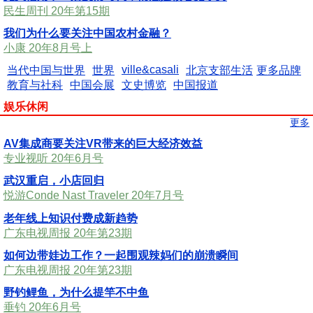
民生周刊 20年第15期
我们为什么要关注中国农村金融？
小康 20年8月号上
ville&casali
当代中国与世界
世界
北京支部生活
更多品牌
教育与社科
中国会展
文史博览
中国报道
娱乐休闲
更多
AV集成商要关注VR带来的巨大经济效益
专业视听 20年6月号
武汉重启，小店回归
悦游Conde Nast Traveler 20年7月号
老年线上知识付费成新趋势
广东电视周报 20年第23期
如何边带娃边工作？一起围观辣妈们的崩溃瞬间
广东电视周报 20年第23期
野钓鲤鱼，为什么提竿不中鱼
垂钓 20年6月号