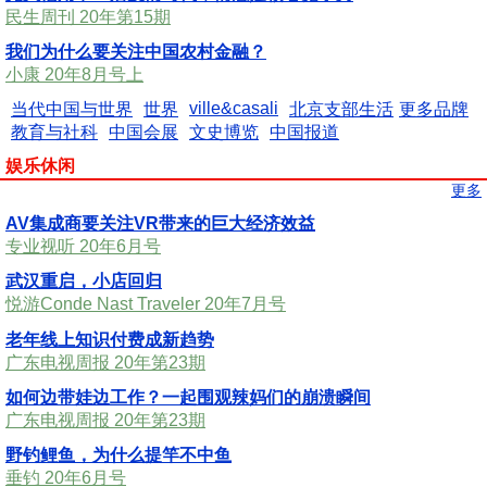
民生周刊 20年第15期
我们为什么要关注中国农村金融？
小康 20年8月号上
ville&casali
当代中国与世界
世界
北京支部生活
更多品牌
教育与社科
中国会展
文史博览
中国报道
娱乐休闲
更多
AV集成商要关注VR带来的巨大经济效益
专业视听 20年6月号
武汉重启，小店回归
悦游Conde Nast Traveler 20年7月号
老年线上知识付费成新趋势
广东电视周报 20年第23期
如何边带娃边工作？一起围观辣妈们的崩溃瞬间
广东电视周报 20年第23期
野钓鲤鱼，为什么提竿不中鱼
垂钓 20年6月号