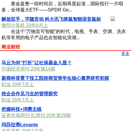
黄金盘整一段时间后，近期再度起涨，国际投行一片唱
多，全球最大ETF——SPDR Go...
解放双手，字随言动 科大讯飞咪鼠智能语音鼠标
微型计算机 20年6月上
在这个“万物旨可智能”的时代，电视、手表、空调、洗衣
机等常用的电子产品也在智能化浪潮...
商业财经
更多
马云为何“打折”让社保基金入股？
中国经济周刊 20年第14期
新商科背景下技工院校商贸类学生核心素养研究初探
职业 20年7月上
校企合作见习生的管理探究
职业 20年7月上
把握科技+消费主线
证券市场周刊·红周刊 20年第29期
玛莎拉蒂Levante
汽车观察 20年7月号