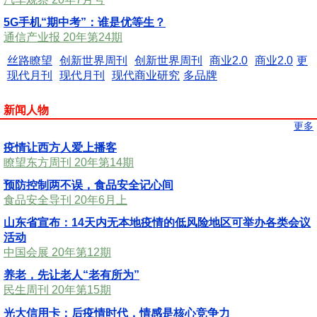
5G手机“期中考”：谁是优等生？
通信产业报 20年第24期
丝路瞭望
创新世界周刊
创新世界周刊
商业2.0
商业2.0
更
现代月刊
现代月刊
现代商业研究
多品牌
新闻人物
更多
疫情让西方人爱上播客
瞭望东方周刊 20年第14期
预防控制两不误，食品安全记心间
食品安全导刊 20年6月上
山东省宣布：14天内无本地疫情的低风险地区可举办各类会议
活动
中国会展 20年第12期
养老，先让老人“老有所为”
民生周刊 20年第15期
光大信用卡：后疫情时代，情感是核心竞争力