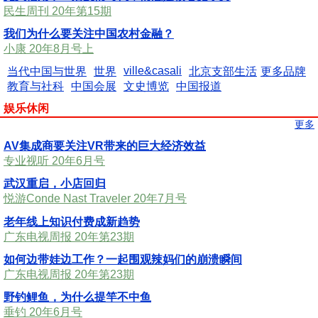
民生周刊 20年第15期
我们为什么要关注中国农村金融？
小康 20年8月号上
ville&casali
当代中国与世界
世界
北京支部生活
更多品牌
教育与社科
中国会展
文史博览
中国报道
娱乐休闲
更多
AV集成商要关注VR带来的巨大经济效益
专业视听 20年6月号
武汉重启，小店回归
悦游Conde Nast Traveler 20年7月号
老年线上知识付费成新趋势
广东电视周报 20年第23期
如何边带娃边工作？一起围观辣妈们的崩溃瞬间
广东电视周报 20年第23期
野钓鲤鱼，为什么提竿不中鱼
垂钓 20年6月号