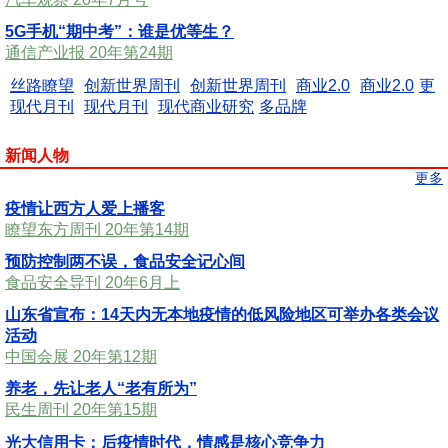
5G手机“期中考”：谁是优等生？
通信产业报 20年第24期
丝路瞭望
创新世界周刊
创新世界周刊
商业2.0
商业2.0
更
现代月刊
现代月刊
现代商业研究
多品牌
新闻人物
更多
疫情让西方人爱上播客
瞭望东方周刊 20年第14期
预防控制两不误，食品安全记心间
食品安全导刊 20年6月上
山东省宣布：14天内无本地疫情的低风险地区可举办各类会议
活动
中国会展 20年第12期
养老，先让老人“老有所为”
民生周刊 20年第15期
光大信用卡：后疫情时代，情感是核心竞争力