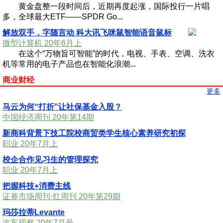
黄金盘整一段时间后，近期再度起涨，国际投行一片唱
多，全球最大ETF——SPDR Go...
解放双手，字随言动 科大讯飞咪鼠智能语音鼠标
微型计算机 20年6月上
在这个“万物旨可智能”的时代，电视、手表、空调、洗衣
机等常用的电子产品也在智能化浪潮...
商业财经
更多
马云为何“打折”让社保基金入股？
中国经济周刊 20年第14期
新商科背景下技工院校商贸类学生核心素养研究初探
职业 20年7月上
校企合作见习生的管理探究
职业 20年7月上
把握科技+消费主线
证券市场周刊·红周刊 20年第29期
玛莎拉蒂Levante
汽车观察 20年7月号