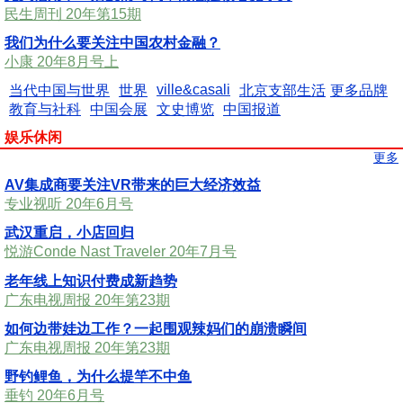
民生周刊 20年第15期
我们为什么要关注中国农村金融？
小康 20年8月号上
ville&casali
当代中国与世界
世界
北京支部生活
更多品牌
教育与社科
中国会展
文史博览
中国报道
娱乐休闲
更多
AV集成商要关注VR带来的巨大经济效益
专业视听 20年6月号
武汉重启，小店回归
悦游Conde Nast Traveler 20年7月号
老年线上知识付费成新趋势
广东电视周报 20年第23期
如何边带娃边工作？一起围观辣妈们的崩溃瞬间
广东电视周报 20年第23期
野钓鲤鱼，为什么提竿不中鱼
垂钓 20年6月号