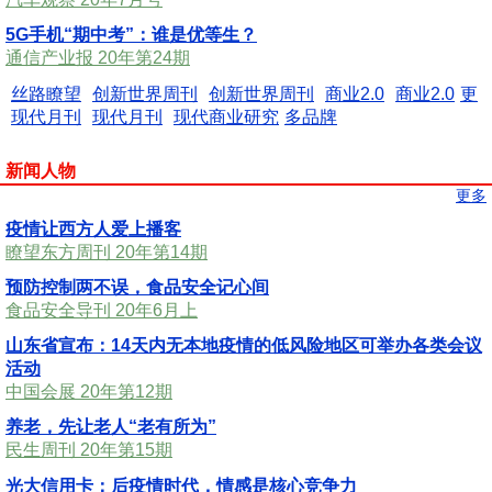
5G手机“期中考”：谁是优等生？
通信产业报 20年第24期
丝路瞭望
创新世界周刊
创新世界周刊
商业2.0
商业2.0
更
现代月刊
现代月刊
现代商业研究
多品牌
新闻人物
更多
疫情让西方人爱上播客
瞭望东方周刊 20年第14期
预防控制两不误，食品安全记心间
食品安全导刊 20年6月上
山东省宣布：14天内无本地疫情的低风险地区可举办各类会议
活动
中国会展 20年第12期
养老，先让老人“老有所为”
民生周刊 20年第15期
光大信用卡：后疫情时代，情感是核心竞争力