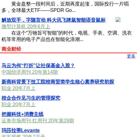
黄金盘整一段时间后，近期再度起涨，国际投行一片唱
多，全球最大ETF——SPDR Go...
解放双手，字随言动 科大讯飞咪鼠智能语音鼠标
微型计算机 20年6月上
在这个“万物旨可智能”的时代，电视、手表、空调、洗衣
机等常用的电子产品也在智能化浪潮...
商业财经
更多
马云为何“打折”让社保基金入股？
中国经济周刊 20年第14期
新商科背景下技工院校商贸类学生核心素养研究初探
职业 20年7月上
校企合作见习生的管理探究
职业 20年7月上
把握科技+消费主线
证券市场周刊·红周刊 20年第29期
玛莎拉蒂Levante
汽车观察 20年7月号