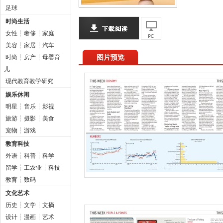
足球
时尚生活
女性
┆
奢侈
┆
家庭
美容
┆
家居
┆
汽车
图片预览
时尚
┆
房产
┆
母婴育
儿
现代教育教学研究
娱乐休闲
明星
┆
音乐
┆
影视
旅游
┆
摄影
┆
美食
宠物
┆
游戏
教育科技
外语
┆
科普
┆
科学
留学
┆
工农业
┆
科技
教育
┆
数码
文化艺术
历史
┆
文学
┆
文摘
设计
┆
漫画
┆
艺术