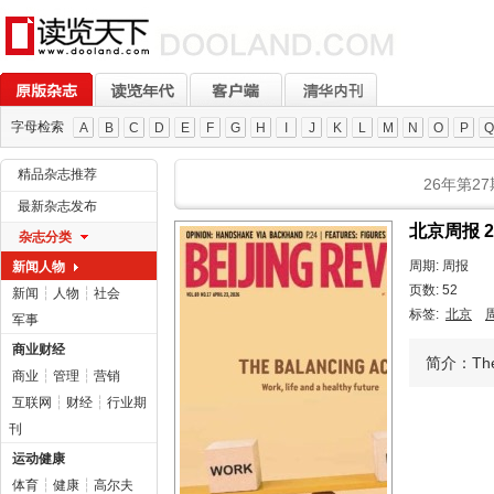
字母检索
A
B
C
D
E
F
G
H
I
J
K
L
M
N
O
P
Q
精品杂志推荐
26年第27
最新杂志发布
北京周报 2
杂志分类
周期: 周报
新闻人物
页数: 52
新闻
┆
人物
┆
社会
标签:
北京
军事
商业财经
简介：The A
商业
┆
管理
┆
营销
互联网
┆
财经
┆
行业期
刊
运动健康
体育
┆
健康
┆
高尔夫