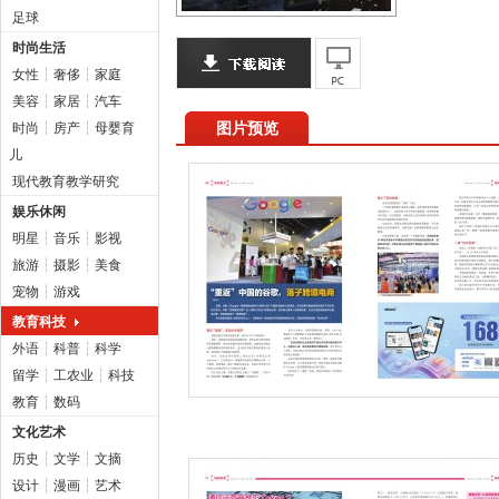
足球
时尚生活
女性
┆
奢侈
┆
家庭
美容
┆
家居
┆
汽车
图片预览
时尚
┆
房产
┆
母婴育
儿
现代教育教学研究
娱乐休闲
明星
┆
音乐
┆
影视
旅游
┆
摄影
┆
美食
宠物
┆
游戏
教育科技
外语
┆
科普
┆
科学
留学
┆
工农业
┆
科技
教育
┆
数码
文化艺术
历史
┆
文学
┆
文摘
设计
┆
漫画
┆
艺术