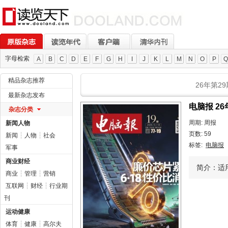
字母检索
A
B
C
D
E
F
G
H
I
J
K
L
M
N
O
P
Q
精品杂志推荐
26年第29
最新杂志发布
电脑报 26
杂志分类
周期: 周报
新闻人物
页数: 59
新闻
┆
人物
┆
社会
标签:
电脑报
军事
商业财经
简介：适
商业
┆
管理
┆
营销
互联网
┆
财经
┆
行业期
刊
运动健康
体育
┆
健康
┆
高尔夫