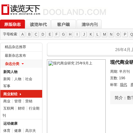
字母检索
A
B
C
D
E
F
G
H
I
J
K
L
M
N
O
P
Q
精品杂志推荐
26年4月
最新杂志发布
现代商业研
杂志分类
周期: 半月刊
新闻人物
页数: 196
新闻
┆
人物
┆
社会
标签:
现代
军事
商业财经
简介：数
商业
┆
管理
┆
营销
互联网
┆
财经
┆
行业期
刊
运动健康
体育
┆
健康
┆
高尔夫