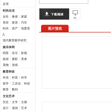
足球
时尚生活
女性
┆
奢侈
┆
家庭
美容
┆
家居
┆
汽车
图片预览
时尚
┆
房产
┆
母婴育
儿
现代教育教学研究
娱乐休闲
明星
┆
音乐
┆
影视
旅游
┆
摄影
┆
美食
宠物
┆
游戏
教育科技
外语
┆
科普
┆
科学
留学
┆
工农业
┆
科技
教育
┆
数码
文化艺术
历史
┆
文学
┆
文摘
设计
┆
漫画
┆
艺术