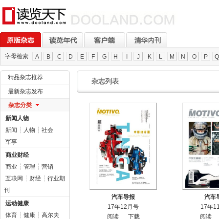
字母检索
A
B
C
D
E
F
G
H
I
J
K
L
M
N
O
P
Q
精品杂志推荐
杂志列表
最新杂志发布
杂志分类
新闻人物
新闻
┆
人物
┆
社会
军事
商业财经
商业
┆
管理
┆
营销
互联网
┆
财经
┆
行业期
刊
汽车导报
汽车
运动健康
17年12月号
17年1
体育
┆
健康
┆
高尔夫
阅读
下载
阅读