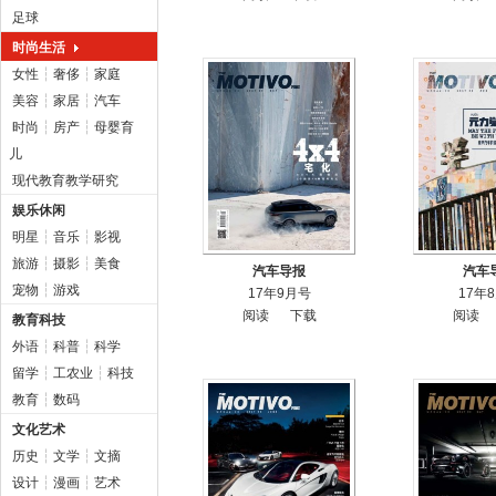
足球
时尚生活
女性
┆
奢侈
┆
家庭
美容
┆
家居
┆
汽车
时尚
┆
房产
┆
母婴育
儿
现代教育教学研究
娱乐休闲
明星
┆
音乐
┆
影视
旅游
┆
摄影
┆
美食
汽车导报
汽车
宠物
┆
游戏
17年9月号
17年
阅读
下载
阅读
教育科技
外语
┆
科普
┆
科学
留学
┆
工农业
┆
科技
教育
┆
数码
文化艺术
历史
┆
文学
┆
文摘
设计
┆
漫画
┆
艺术