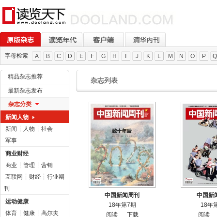
字母检索
A
B
C
D
E
F
G
H
I
J
K
L
M
N
O
P
Q
精品杂志推荐
杂志列表
最新杂志发布
杂志分类
新闻人物
新闻
┆
人物
┆
社会
军事
商业财经
商业
┆
管理
┆
营销
互联网
┆
财经
┆
行业期
刊
中国新闻周刊
中国新
运动健康
18年第7期
18年
体育
┆
健康
┆
高尔夫
阅读
下载
阅读