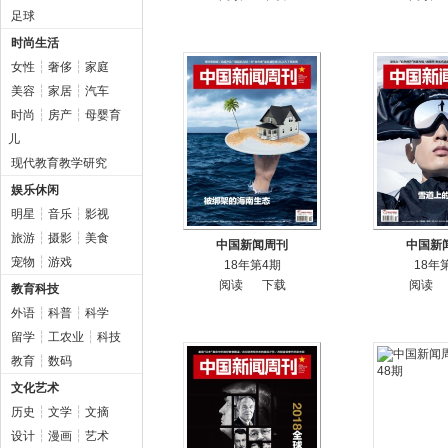
足球
时尚生活
女性
┆
奢侈
┆
家庭
美容
┆
家居
┆
汽车
时尚
┆
房产
┆
母婴育
儿
现代教育教学研究
娱乐休闲
明星
┆
音乐
┆
影视
旅游
┆
摄影
┆
美食
中国新闻周刊
中国新
宠物
┆
游戏
18年第4期
18年
阅读
下载
阅读
教育科技
外语
┆
科普
┆
科学
留学
┆
工农业
┆
科技
教育
┆
数码
文化艺术
历史
┆
文学
┆
文摘
设计
┆
漫画
┆
艺术